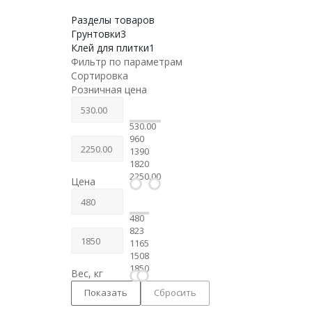
Разделы товаров
Грунтовки
3
Клей для плитки
1
Фильтр по параметрам
Сортировка
Розничная цена
530.00
960
1390
1820
2250.00
Цена
480
823
1165
1508
1850
Вес, кг
Сбросить