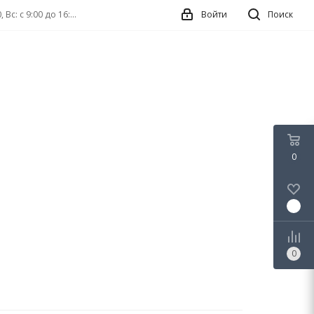
г. Нижний Новгород, ул. Касьянова, 6Г, ТК Форум Пн-Сб: с 9:00 до 17:00, Вс: с 9:00 до 16:00
Войти
Поиск
0
0
0