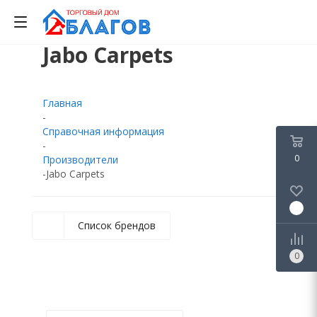
Jabo Carpets
0
0
0
Главная
-
Справочная информация
-
0
Производители
-
Jabo Carpets
0
Список брендов
0
Будьте всегда в курсе!
Узнавайте о скидках и акциях
первым