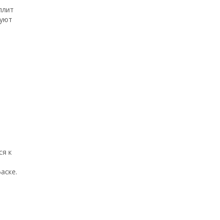
плит
руют
ся к
аске.