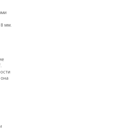
ыми
8 мм.
ие
.
ности
 она
и