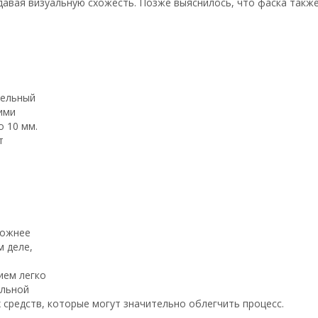
давая визуальную схожесть. Позже выяснилось, что фаска такж
тельный
ими
о 10 мм.
т
ложнее
м деле,
ием легко
ильной
средств, которые могут значительно облегчить процесс.