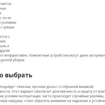
ичается
учше
к
, но их
в условиях
с грязью.
ются с
ния.
ыль и
другие
это неэффективно. Компактные устройства могут даже застреват
 ручной уборки.
о выбрать
 подойдет тяжелая, прочная доска с U-образной выемкой,
кости. Этот вариант обеспечит долговечность и защиту от влаг
ие условия эксплуатации, часто происходят случайные разливы,
ные нагрузки, стоит обратить внимание на надежные и устойчи