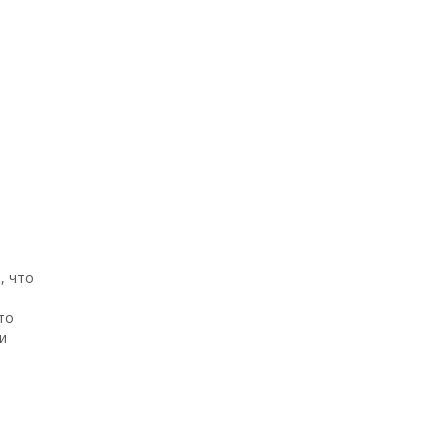
, что
то
и