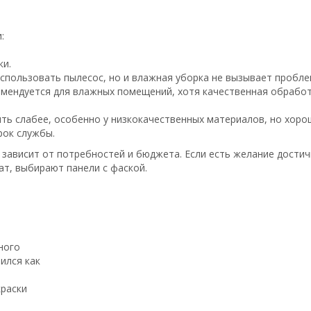
:
ки.
спользовать пылесос, но и влажная уборка не вызывает пробле
омендуется для влажных помещений, хотя качественная обрабо
ть слабее, особенно у низкокачественных материалов, но хоро
рок службы.
 зависит от потребностей и бюджета. Если есть желание достич
ат, выбирают панели с фаской.
ного
ился как
краски