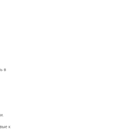
ь в
и.
вые к