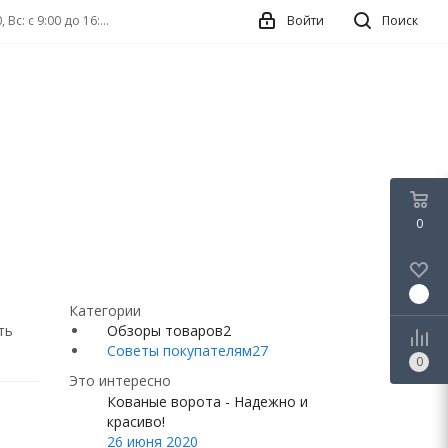
г. Нижний Новгород, ул. Касьянова, 6Г, ТК Форум Пн-Сб: с 9:00 до 17:00, Вс: с 9:00 до 16:00
Войти
Поиск
0
0
Категории
ть
Обзоры товаров
2
Советы покупателям
27
0
Это интересно
Кованые ворота - Надежно и
красиво!
26 июня 2020